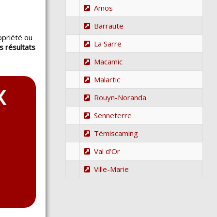
Amos
Barraute
opriété ou
La Sarre
s résultats
.
Macamic
Malartic
Rouyn-Noranda
Senneterre
Témiscaming
Val d'Or
Ville-Marie