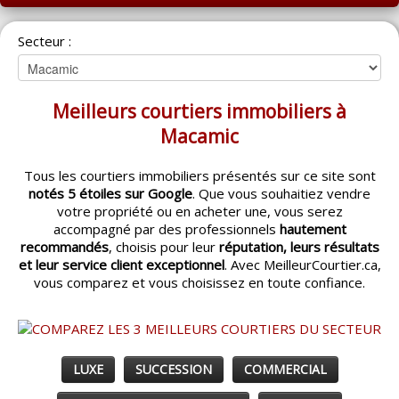
ACCUEIL
Secteur :
MONTRÉAL
QUÉBEC
Meilleurs courtiers immobiliers à
LAVAL
Macamic
RÉGIONS
▼
Tous les courtiers immobiliers présentés sur ce site sont
notés 5 étoiles sur Google
. Que vous souhaitiez vendre
CATÉGORIES
▼
votre propriété ou en acheter une, vous serez
accompagné par des professionnels
hautement
ACHETEUR / VENDEUR
▼
recommandés
, choisis pour leur
réputation, leurs résultats
et leur service client exceptionnel
. Avec MeilleurCourtier.ca,
vous comparez et vous choisissez en toute confiance.
ENTREPRENEURS
▼
ESPACE COURTIER
▼
LUXE
SUCCESSION
COMMERCIAL