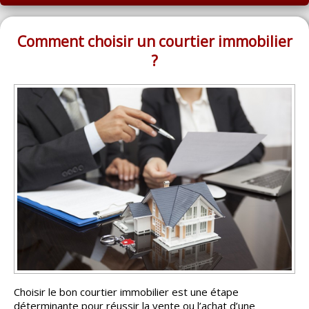
ACCUEIL
MONTRÉAL
Comment choisir un courtier immobilier
?
QUÉBEC
LAVAL
RÉGIONS
▼
CATÉGORIES
▼
ACHETEUR / VENDEUR
▼
ENTREPRENEURS
▼
ESPACE COURTIER
▼
Choisir le bon courtier immobilier est une étape
déterminante pour réussir la vente ou l’achat d’une