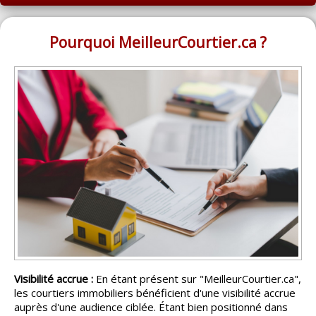
ACCUEIL
MONTRÉAL
Pourquoi MeilleurCourtier.ca ?
QUÉBEC
LAVAL
RÉGIONS
▼
CATÉGORIES
▼
ACHETEUR / VENDEUR
▼
ENTREPRENEURS
▼
ESPACE COURTIER
▼
Visibilité accrue :
En étant présent sur "MeilleurCourtier.ca",
les courtiers immobiliers bénéficient d'une visibilité accrue
auprès d'une audience ciblée. Étant bien positionné dans