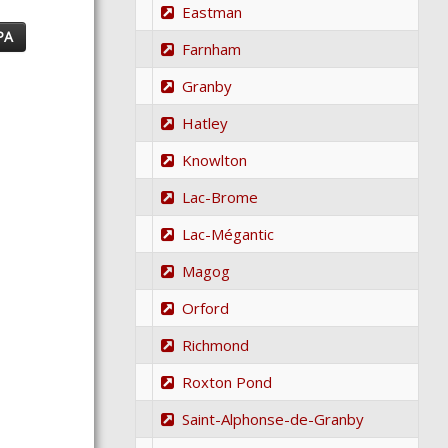
Eastman
PA
Farnham
Granby
Hatley
Knowlton
Lac-Brome
Lac-Mégantic
Magog
Orford
Richmond
Roxton Pond
Saint-Alphonse-de-Granby