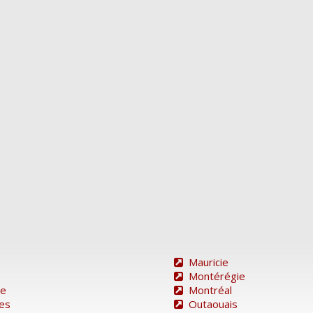
Mauricie
Montérégie
re
Montréal
des
Outaouais