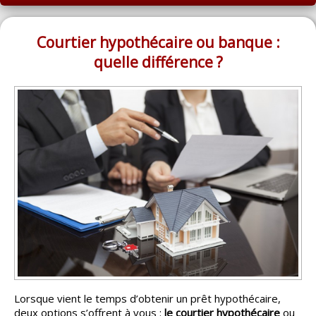
ACCUEIL
MONTRÉAL
Courtier hypothécaire ou banque :
quelle différence ?
QUÉBEC
LAVAL
RÉGIONS
▼
CATÉGORIES
▼
ACHETEUR / VENDEUR
▼
ENTREPRENEURS
▼
ESPACE COURTIER
▼
Lorsque vient le temps d’obtenir un prêt hypothécaire,
deux options s’offrent à vous :
le courtier hypothécaire
ou