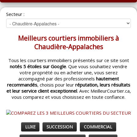
ACCUEIL
Secteur :
MONTRÉAL
QUÉBEC
Meilleurs courtiers immobiliers à
LAVAL
Chaudière-Appalaches
RÉGIONS
▼
Tous les courtiers immobiliers présentés sur ce site sont
notés 5 étoiles sur Google
. Que vous souhaitiez vendre
CATÉGORIES
▼
votre propriété ou en acheter une, vous serez
accompagné par des professionnels
hautement
ACHETEUR / VENDEUR
▼
recommandés
, choisis pour leur
réputation, leurs résultats
et leur service client exceptionnel
. Avec MeilleurCourtier.ca,
vous comparez et vous choisissez en toute confiance.
ENTREPRENEURS
▼
ESPACE COURTIER
▼
LUXE
SUCCESSION
COMMERCIAL