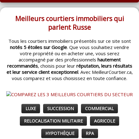
ACCUEIL
MONTRÉAL
Meilleurs courtiers immobiliers qui
parlent Russe
QUÉBEC
Tous les courtiers immobiliers présentés sur ce site sont
LAVAL
notés 5 étoiles sur Google
. Que vous souhaitiez vendre
votre propriété ou en acheter une, vous serez
RÉGIONS
▼
accompagné par des professionnels
hautement
recommandés
, choisis pour leur
réputation, leurs résultats
CATÉGORIES
▼
et leur service client exceptionnel
. Avec MeilleurCourtier.ca,
vous comparez et vous choisissez en toute confiance.
ACHETEUR / VENDEUR
▼
ENTREPRENEURS
▼
LUXE
SUCCESSION
COMMERCIAL
ESPACE COURTIER
▼
RELOCALISATION MILITAIRE
AGRICOLE
HYPOTHÈQUE
RPA