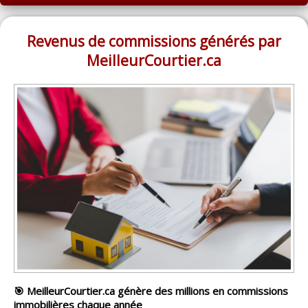
ACCUEIL
MONTRÉAL
Revenus de commissions générés par
MeilleurCourtier.ca
QUÉBEC
LAVAL
RÉGIONS
▼
CATÉGORIES
▼
ACHETEUR / VENDEUR
▼
ENTREPRENEURS
▼
ESPACE COURTIER
▼
🎯 MeilleurCourtier.ca génère des millions en commissions
immobilières chaque année