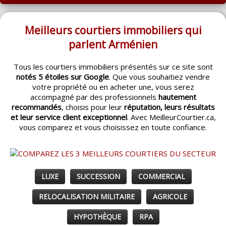
ACCUEIL
MONTRÉAL
Meilleurs courtiers immobiliers qui
parlent Arménien
QUÉBEC
Tous les courtiers immobiliers présentés sur ce site sont
LAVAL
notés 5 étoiles sur Google
. Que vous souhaitiez vendre
votre propriété ou en acheter une, vous serez
RÉGIONS
▼
accompagné par des professionnels
hautement
recommandés
, choisis pour leur
réputation, leurs résultats
CATÉGORIES
▼
et leur service client exceptionnel
. Avec MeilleurCourtier.ca,
vous comparez et vous choisissez en toute confiance.
ACHETEUR / VENDEUR
▼
ENTREPRENEURS
▼
LUXE
SUCCESSION
COMMERCIAL
ESPACE COURTIER
▼
RELOCALISATION MILITAIRE
AGRICOLE
HYPOTHÈQUE
RPA