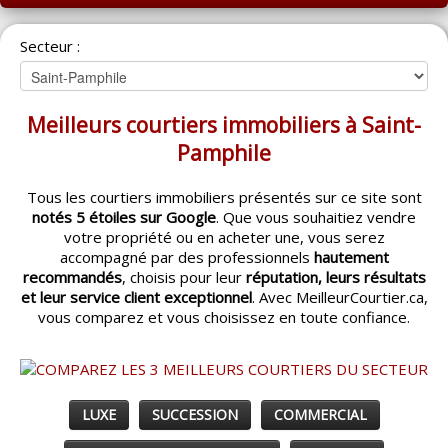
ACCUEIL
Secteur :
MONTRÉAL
QUÉBEC
Meilleurs courtiers immobiliers à Saint-
LAVAL
Pamphile
RÉGIONS
▼
Tous les courtiers immobiliers présentés sur ce site sont
notés 5 étoiles sur Google
. Que vous souhaitiez vendre
CATÉGORIES
▼
votre propriété ou en acheter une, vous serez
accompagné par des professionnels
hautement
ACHETEUR / VENDEUR
▼
recommandés
, choisis pour leur
réputation, leurs résultats
et leur service client exceptionnel
. Avec MeilleurCourtier.ca,
vous comparez et vous choisissez en toute confiance.
ENTREPRENEURS
▼
ESPACE COURTIER
▼
LUXE
SUCCESSION
COMMERCIAL