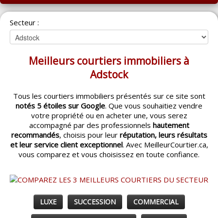
ACCUEIL
Secteur :
MONTRÉAL
QUÉBEC
Meilleurs courtiers immobiliers à
LAVAL
Adstock
RÉGIONS
▼
Tous les courtiers immobiliers présentés sur ce site sont
notés 5 étoiles sur Google
. Que vous souhaitiez vendre
CATÉGORIES
▼
votre propriété ou en acheter une, vous serez
accompagné par des professionnels
hautement
ACHETEUR / VENDEUR
▼
recommandés
, choisis pour leur
réputation, leurs résultats
et leur service client exceptionnel
. Avec MeilleurCourtier.ca,
vous comparez et vous choisissez en toute confiance.
ENTREPRENEURS
▼
ESPACE COURTIER
▼
LUXE
SUCCESSION
COMMERCIAL