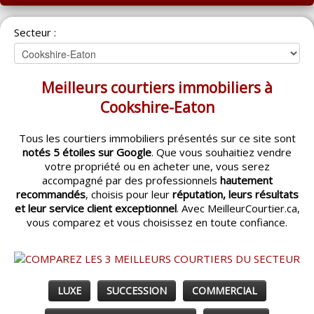
ACCUEIL
Secteur :
MONTRÉAL
QUÉBEC
Meilleurs courtiers immobiliers à
LAVAL
Cookshire-Eaton
RÉGIONS
▼
Tous les courtiers immobiliers présentés sur ce site sont
notés 5 étoiles sur Google
. Que vous souhaitiez vendre
CATÉGORIES
▼
votre propriété ou en acheter une, vous serez
accompagné par des professionnels
hautement
ACHETEUR / VENDEUR
▼
recommandés
, choisis pour leur
réputation, leurs résultats
et leur service client exceptionnel
. Avec MeilleurCourtier.ca,
vous comparez et vous choisissez en toute confiance.
ENTREPRENEURS
▼
ESPACE COURTIER
▼
LUXE
SUCCESSION
COMMERCIAL