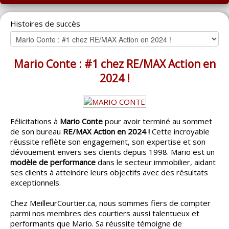
ACCUEIL
Histoires de succès
MONTRÉAL
QUÉBEC
Mario Conte : #1 chez RE/MAX Action en
LAVAL
2024 !
RÉGIONS
▼
CATÉGORIES
▼
Félicitations à
Mario Conte
pour avoir terminé au sommet
de son bureau
RE/MAX Action en 2024 !
Cette incroyable
ACHETEUR / VENDEUR
▼
réussite reflète son engagement, son expertise et son
dévouement envers ses clients depuis 1998. Mario est un
modèle de performance
dans le secteur immobilier, aidant
ENTREPRENEURS
▼
ses clients à atteindre leurs objectifs avec des résultats
exceptionnels.
ESPACE COURTIER
▼
Chez MeilleurCourtier.ca, nous sommes fiers de compter
parmi nos membres des courtiers aussi talentueux et
performants que Mario. Sa réussite témoigne de