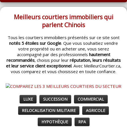
ACCUEIL
MONTRÉAL
Meilleurs courtiers immobiliers qui
parlent Chinois
QUÉBEC
Tous les courtiers immobiliers présentés sur ce site sont
LAVAL
notés 5 étoiles sur Google
. Que vous souhaitiez vendre
votre propriété ou en acheter une, vous serez
RÉGIONS
▼
accompagné par des professionnels
hautement
recommandés
, choisis pour leur
réputation, leurs résultats
CATÉGORIES
▼
et leur service client exceptionnel
. Avec MeilleurCourtier.ca,
vous comparez et vous choisissez en toute confiance.
ACHETEUR / VENDEUR
▼
ENTREPRENEURS
▼
LUXE
SUCCESSION
COMMERCIAL
ESPACE COURTIER
▼
RELOCALISATION MILITAIRE
AGRICOLE
HYPOTHÈQUE
RPA