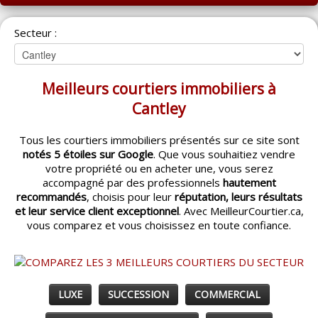
ACCUEIL
Secteur :
MONTRÉAL
QUÉBEC
Meilleurs courtiers immobiliers à
LAVAL
Cantley
RÉGIONS
▼
Tous les courtiers immobiliers présentés sur ce site sont
notés 5 étoiles sur Google
. Que vous souhaitiez vendre
CATÉGORIES
▼
votre propriété ou en acheter une, vous serez
accompagné par des professionnels
hautement
ACHETEUR / VENDEUR
▼
recommandés
, choisis pour leur
réputation, leurs résultats
et leur service client exceptionnel
. Avec MeilleurCourtier.ca,
vous comparez et vous choisissez en toute confiance.
ENTREPRENEURS
▼
ESPACE COURTIER
▼
LUXE
SUCCESSION
COMMERCIAL