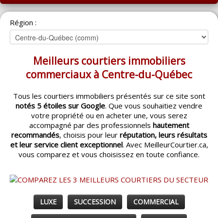
ACCUEIL
Région :
MONTRÉAL
QUÉBEC
Meilleurs courtiers immobiliers
LAVAL
commerciaux à Centre-du-Québec
RÉGIONS
▼
Tous les courtiers immobiliers présentés sur ce site sont
notés 5 étoiles sur Google
. Que vous souhaitiez vendre
CATÉGORIES
▼
votre propriété ou en acheter une, vous serez
accompagné par des professionnels
hautement
ACHETEUR / VENDEUR
▼
recommandés
, choisis pour leur
réputation, leurs résultats
et leur service client exceptionnel
. Avec MeilleurCourtier.ca,
vous comparez et vous choisissez en toute confiance.
ENTREPRENEURS
▼
ESPACE COURTIER
▼
LUXE
SUCCESSION
COMMERCIAL