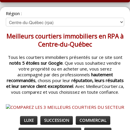
ACCUEIL
Région :
MONTRÉAL
QUÉBEC
Meilleurs courtiers immobiliers en RPA à
LAVAL
Centre-du-Québec
RÉGIONS
▼
Tous les courtiers immobiliers présentés sur ce site sont
notés 5 étoiles sur Google
. Que vous souhaitiez vendre
CATÉGORIES
▼
votre propriété ou en acheter une, vous serez
accompagné par des professionnels
hautement
ACHETEUR / VENDEUR
▼
recommandés
, choisis pour leur
réputation, leurs résultats
et leur service client exceptionnel
. Avec MeilleurCourtier.ca,
vous comparez et vous choisissez en toute confiance.
ENTREPRENEURS
▼
ESPACE COURTIER
▼
LUXE
SUCCESSION
COMMERCIAL