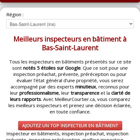
ACCUEIL
Région :
MONTRÉAL
QUÉBEC
Meilleurs inspecteurs en bâtiment à
LAVAL
Bas-Saint-Laurent
RÉGIONS
▼
Tous les inspecteurs en bâtiments présentés sur ce site
sont
notés 5 étoiles sur Google
. Que ce soit pour une
CATÉGORIES
▼
inspection préachat, prévente, préréception ou pour
évaluer l’état général d’une propriété, vous serez
ACHETEUR / VENDEUR
▼
accompagné par des experts
minutieux
, reconnus pour
leur
professionnalisme
, leur
transparence
et la
clarté de
leurs rapports
. Avec MeilleurCourtier.ca, vous comparez
ENTREPRENEURS
▼
les meilleurs inspecteurs et prenez une décision éclairée,
en toute confiance.
ESPACE COURTIER
▼
AJOUTEZ UN TOP INSPECTEUR EN BÂTIMENT
Inspecteur en bâtiments, inspection préachat, inspection
prévente, inspection préréception, meilleur inspecteur,