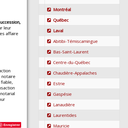
Montréal
Québec
succession,
r leur
Laval
es affaire
Abitibi-Témiscamingue
Bas-Saint-Laurent
Centre-du-Québec
action
Chaudière-Appalaches
 notaire
fiable,
Estrie
nsaction
notarial
Gaspésie
our
Lanaudière
Laurentides
Enregistrer
Mauricie