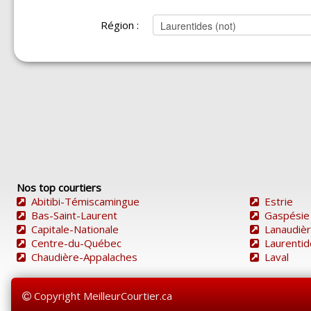
Région :
Nos top courtiers
Abitibi-Témiscamingue
Estrie
Bas-Saint-Laurent
Gaspésie
Capitale-Nationale
Lanaudiè
Centre-du-Québec
Laurenti
Chaudière-Appalaches
Laval
Copyright MeilleurCourtier.ca