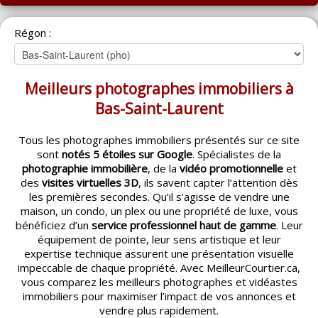
ACCUEIL
Régon :
MONTRÉAL
QUÉBEC
Meilleurs photographes immobiliers à
LAVAL
Bas-Saint-Laurent
RÉGIONS
▼
Tous les photographes immobiliers présentés sur ce site
sont
notés 5 étoiles sur Google
. Spécialistes de la
CATÉGORIES
▼
photographie immobilière
, de la
vidéo promotionnelle
et
des
visites virtuelles 3D
, ils savent capter l’attention dès
ACHETEUR / VENDEUR
▼
les premières secondes. Qu’il s’agisse de vendre une
maison, un condo, un plex ou une propriété de luxe, vous
bénéficiez d’un
service professionnel haut de gamme
. Leur
ENTREPRENEURS
▼
équipement de pointe, leur sens artistique et leur
expertise technique assurent une présentation visuelle
ESPACE COURTIER
▼
impeccable de chaque propriété. Avec MeilleurCourtier.ca,
vous comparez les meilleurs photographes et vidéastes
immobiliers pour maximiser l’impact de vos annonces et
vendre plus rapidement.