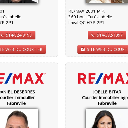
01
RE/MAX 2001 M.P.
uré-Labelle
360 boul. Curé-Labelle
H7P 2P1
Laval QC H7P 2P1
514-824-9190
514-392-1397
ITE WEB DU COURTIER
SITE WEB DU COURT
DANIEL DESERRES
JOELLE BITAR
ourtier immobilier
Courtier immobilier ag
Fabreville
Fabreville