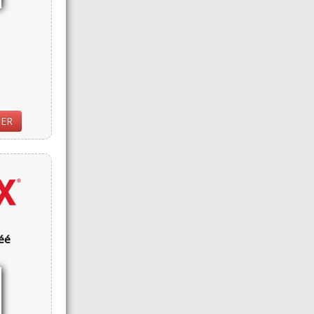
IER
réé