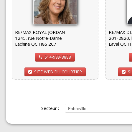
RE/MAX ROYAL JORDAN
RE/MAX DU
1245, rue Notre-Dame
201-2820, b
Lachine QC H8S 2C7
Laval QC H
514-999-8888
SITE WEB DU COURTIER
S
Secteur :