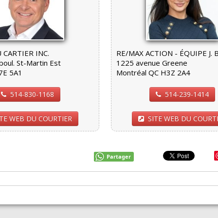
 CARTIER INC.
RE/MAX ACTION - ÉQUIPE J. 
oul. St-Martin Est
1225 avenue Greene
7E 5A1
Montréal QC H3Z 2A4
514-830-1168
514-239-1414
ITE WEB DU COURTIER
SITE WEB DU COURT
Partager