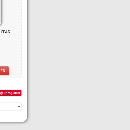
BITAR
IER
Enregistrer