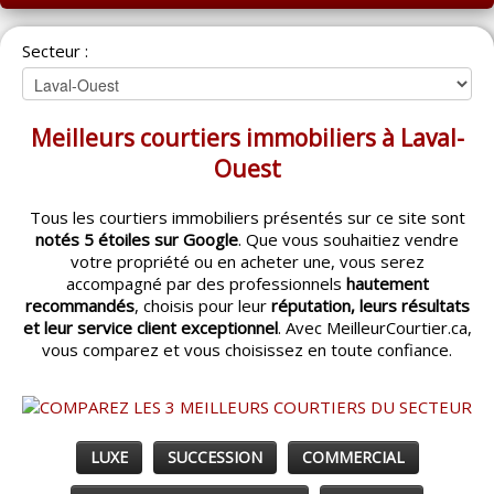
ACCUEIL
Secteur :
MONTRÉAL
QUÉBEC
Meilleurs courtiers immobiliers à Laval-
LAVAL
Ouest
RÉGIONS
▼
Tous les courtiers immobiliers présentés sur ce site sont
notés 5 étoiles sur Google
. Que vous souhaitiez vendre
CATÉGORIES
▼
votre propriété ou en acheter une, vous serez
accompagné par des professionnels
hautement
ACHETEUR / VENDEUR
▼
recommandés
, choisis pour leur
réputation, leurs résultats
et leur service client exceptionnel
. Avec MeilleurCourtier.ca,
vous comparez et vous choisissez en toute confiance.
ENTREPRENEURS
▼
ESPACE COURTIER
▼
LUXE
SUCCESSION
COMMERCIAL