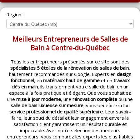
ACCUEIL
Région :
MONTRÉAL
QUÉBEC
Meilleurs Entrepreneurs de Salles de
LAVAL
Bain à Centre-du-Québec
RÉGIONS
▼
Tous les entrepreneurs présentés sur ce site sont des
spécialistes 5 étoiles de la rénovation de salles de bain
,
CATÉGORIES
▼
hautement recommandés sur Google. Experts en
design
fonctionnel
, en
matériaux haut de gamme
et en
travaux
ACHETEUR / VENDEUR
▼
clés en main
, ils transforment votre salle de bain en un
espace à la fois pratique et élégant. Que vous souhaitiez
une
mise à jour moderne
, une
rénovation complète
ou une
ENTREPRENEURS
▼
salle de bain luxueuse sur mesure
, vous bénéficiez d’un
service professionnel de qualité supérieure
. Leur savoir-
ESPACE COURTIER
▼
faire, leur souci du détail et leur engagement envers la
satisfaction client garantissent un résultat durable et
impeccable. Avec notre sélection des meilleurs
entrepreneurs, vous comparez les experts les plus fiables