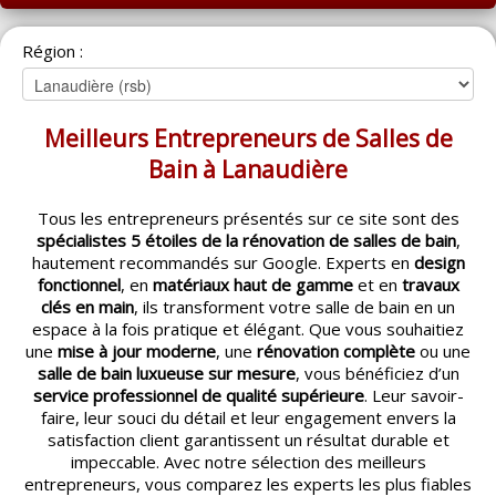
ACCUEIL
Région :
MONTRÉAL
QUÉBEC
Meilleurs Entrepreneurs de Salles de
LAVAL
Bain à Lanaudière
RÉGIONS
▼
Tous les entrepreneurs présentés sur ce site sont des
spécialistes 5 étoiles de la rénovation de salles de bain
,
CATÉGORIES
▼
hautement recommandés sur Google. Experts en
design
fonctionnel
, en
matériaux haut de gamme
et en
travaux
ACHETEUR / VENDEUR
▼
clés en main
, ils transforment votre salle de bain en un
espace à la fois pratique et élégant. Que vous souhaitiez
une
mise à jour moderne
, une
rénovation complète
ou une
ENTREPRENEURS
▼
salle de bain luxueuse sur mesure
, vous bénéficiez d’un
service professionnel de qualité supérieure
. Leur savoir-
ESPACE COURTIER
▼
faire, leur souci du détail et leur engagement envers la
satisfaction client garantissent un résultat durable et
impeccable. Avec notre sélection des meilleurs
entrepreneurs, vous comparez les experts les plus fiables