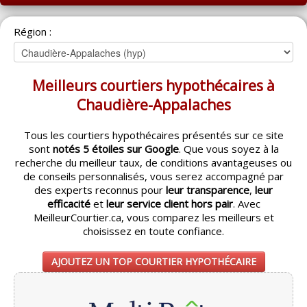
ACCUEIL
Région :
MONTRÉAL
QUÉBEC
Meilleurs courtiers hypothécaires à
LAVAL
Chaudière-Appalaches
RÉGIONS
▼
Tous les courtiers hypothécaires présentés sur ce site
sont
notés 5 étoiles sur Google
. Que vous soyez à la
CATÉGORIES
▼
recherche du meilleur taux, de conditions avantageuses ou
de conseils personnalisés, vous serez accompagné par
ACHETEUR / VENDEUR
▼
des experts reconnus pour
leur transparence
,
leur
efficacité
et
leur service client hors pair
. Avec
MeilleurCourtier.ca, vous comparez les meilleurs et
ENTREPRENEURS
▼
choisissez en toute confiance.
ESPACE COURTIER
▼
AJOUTEZ UN TOP COURTIER HYPOTHÉCAIRE