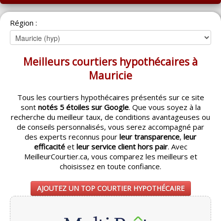
ACCUEIL
Région :
MONTRÉAL
QUÉBEC
Meilleurs courtiers hypothécaires à
LAVAL
Mauricie
RÉGIONS
▼
Tous les courtiers hypothécaires présentés sur ce site
sont
notés 5 étoiles sur Google
. Que vous soyez à la
CATÉGORIES
▼
recherche du meilleur taux, de conditions avantageuses ou
de conseils personnalisés, vous serez accompagné par
ACHETEUR / VENDEUR
▼
des experts reconnus pour
leur transparence
,
leur
efficacité
et
leur service client hors pair
. Avec
MeilleurCourtier.ca, vous comparez les meilleurs et
ENTREPRENEURS
▼
choisissez en toute confiance.
ESPACE COURTIER
▼
AJOUTEZ UN TOP COURTIER HYPOTHÉCAIRE