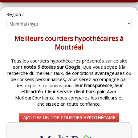
ACCUEIL
Région :
MONTRÉAL
QUÉBEC
Meilleurs courtiers hypothécaires à
LAVAL
Montréal
RÉGIONS
▼
Tous les courtiers hypothécaires présentés sur ce site
sont
notés 5 étoiles sur Google
. Que vous soyez à la
CATÉGORIES
▼
recherche du meilleur taux, de conditions avantageuses ou
de conseils personnalisés, vous serez accompagné par
ACHETEUR / VENDEUR
▼
des experts reconnus pour
leur transparence
,
leur
efficacité
et
leur service client hors pair
. Avec
MeilleurCourtier.ca, vous comparez les meilleurs et
ENTREPRENEURS
▼
choisissez en toute confiance.
ESPACE COURTIER
▼
AJOUTEZ UN TOP COURTIER HYPOTHÉCAIRE