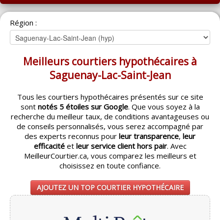
ACCUEIL
Région :
MONTRÉAL
QUÉBEC
Meilleurs courtiers hypothécaires à
LAVAL
Saguenay-Lac-Saint-Jean
RÉGIONS
▼
Tous les courtiers hypothécaires présentés sur ce site
sont
notés 5 étoiles sur Google
. Que vous soyez à la
CATÉGORIES
▼
recherche du meilleur taux, de conditions avantageuses ou
de conseils personnalisés, vous serez accompagné par
ACHETEUR / VENDEUR
▼
des experts reconnus pour
leur transparence
,
leur
efficacité
et
leur service client hors pair
. Avec
MeilleurCourtier.ca, vous comparez les meilleurs et
ENTREPRENEURS
▼
choisissez en toute confiance.
ESPACE COURTIER
▼
AJOUTEZ UN TOP COURTIER HYPOTHÉCAIRE