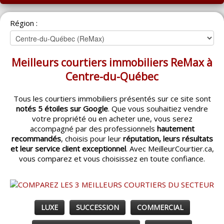
ACCUEIL
Région :
MONTRÉAL
QUÉBEC
Meilleurs courtiers immobiliers ReMax à
LAVAL
Centre-du-Québec
RÉGIONS
▼
Tous les courtiers immobiliers présentés sur ce site sont
notés 5 étoiles sur Google
. Que vous souhaitiez vendre
CATÉGORIES
▼
votre propriété ou en acheter une, vous serez
accompagné par des professionnels
hautement
ACHETEUR / VENDEUR
▼
recommandés
, choisis pour leur
réputation, leurs résultats
et leur service client exceptionnel
. Avec MeilleurCourtier.ca,
vous comparez et vous choisissez en toute confiance.
ENTREPRENEURS
▼
ESPACE COURTIER
▼
LUXE
SUCCESSION
COMMERCIAL