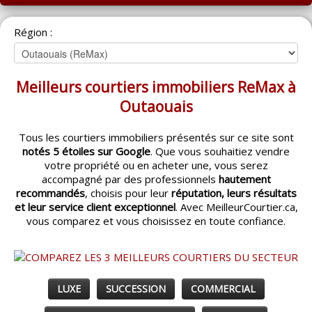
ACCUEIL
Région :
MONTRÉAL
QUÉBEC
Meilleurs courtiers immobiliers ReMax à
LAVAL
Outaouais
RÉGIONS
▼
Tous les courtiers immobiliers présentés sur ce site sont
notés 5 étoiles sur Google
. Que vous souhaitiez vendre
CATÉGORIES
▼
votre propriété ou en acheter une, vous serez
accompagné par des professionnels
hautement
ACHETEUR / VENDEUR
▼
recommandés
, choisis pour leur
réputation, leurs résultats
et leur service client exceptionnel
. Avec MeilleurCourtier.ca,
vous comparez et vous choisissez en toute confiance.
ENTREPRENEURS
▼
ESPACE COURTIER
▼
LUXE
SUCCESSION
COMMERCIAL