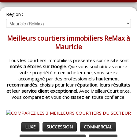
ACCUEIL
Région :
MONTRÉAL
QUÉBEC
Meilleurs courtiers immobiliers ReMax à
LAVAL
Mauricie
RÉGIONS
▼
Tous les courtiers immobiliers présentés sur ce site sont
notés 5 étoiles sur Google
. Que vous souhaitiez vendre
CATÉGORIES
▼
votre propriété ou en acheter une, vous serez
accompagné par des professionnels
hautement
ACHETEUR / VENDEUR
▼
recommandés
, choisis pour leur
réputation, leurs résultats
et leur service client exceptionnel
. Avec MeilleurCourtier.ca,
vous comparez et vous choisissez en toute confiance.
ENTREPRENEURS
▼
ESPACE COURTIER
▼
LUXE
SUCCESSION
COMMERCIAL