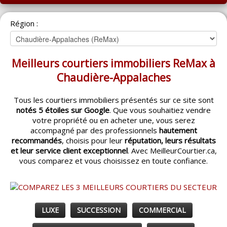
ACCUEIL
Région :
MONTRÉAL
QUÉBEC
Meilleurs courtiers immobiliers ReMax à
LAVAL
Chaudière-Appalaches
RÉGIONS
▼
Tous les courtiers immobiliers présentés sur ce site sont
notés 5 étoiles sur Google
. Que vous souhaitiez vendre
CATÉGORIES
▼
votre propriété ou en acheter une, vous serez
accompagné par des professionnels
hautement
ACHETEUR / VENDEUR
▼
recommandés
, choisis pour leur
réputation, leurs résultats
et leur service client exceptionnel
. Avec MeilleurCourtier.ca,
vous comparez et vous choisissez en toute confiance.
ENTREPRENEURS
▼
ESPACE COURTIER
▼
LUXE
SUCCESSION
COMMERCIAL