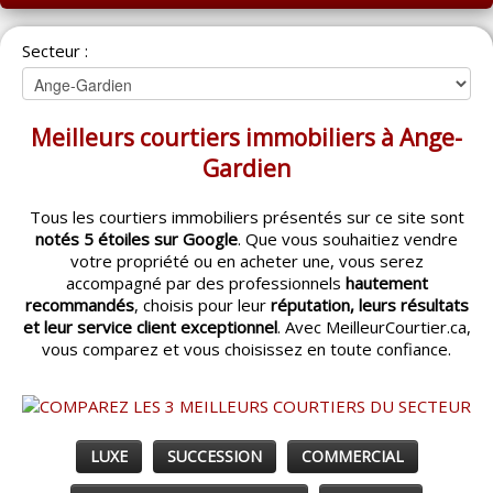
ACCUEIL
Secteur :
MONTRÉAL
QUÉBEC
Meilleurs courtiers immobiliers à Ange-
LAVAL
Gardien
RÉGIONS
▼
Tous les courtiers immobiliers présentés sur ce site sont
notés 5 étoiles sur Google
. Que vous souhaitiez vendre
CATÉGORIES
▼
votre propriété ou en acheter une, vous serez
accompagné par des professionnels
hautement
ACHETEUR / VENDEUR
▼
recommandés
, choisis pour leur
réputation, leurs résultats
et leur service client exceptionnel
. Avec MeilleurCourtier.ca,
vous comparez et vous choisissez en toute confiance.
ENTREPRENEURS
▼
ESPACE COURTIER
▼
LUXE
SUCCESSION
COMMERCIAL