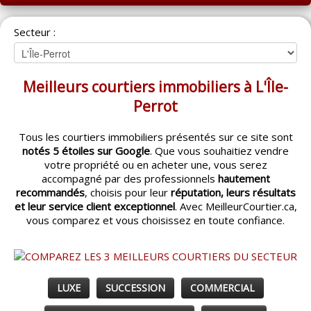
ACCUEIL
Secteur :
MONTRÉAL
QUÉBEC
Meilleurs courtiers immobiliers à L'Île-
LAVAL
Perrot
RÉGIONS
▼
Tous les courtiers immobiliers présentés sur ce site sont
notés 5 étoiles sur Google
. Que vous souhaitiez vendre
CATÉGORIES
▼
votre propriété ou en acheter une, vous serez
accompagné par des professionnels
hautement
ACHETEUR / VENDEUR
▼
recommandés
, choisis pour leur
réputation, leurs résultats
et leur service client exceptionnel
. Avec MeilleurCourtier.ca,
vous comparez et vous choisissez en toute confiance.
ENTREPRENEURS
▼
ESPACE COURTIER
▼
LUXE
SUCCESSION
COMMERCIAL