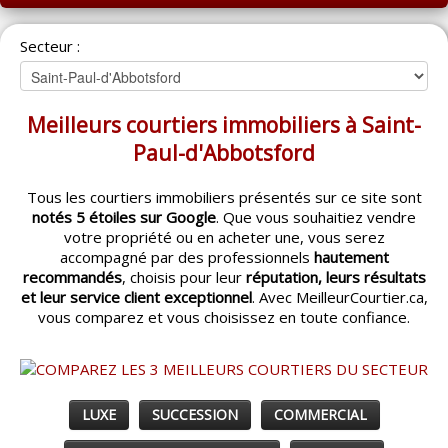
ACCUEIL
Secteur :
MONTRÉAL
QUÉBEC
Meilleurs courtiers immobiliers à Saint-
LAVAL
Paul-d'Abbotsford
RÉGIONS
▼
Tous les courtiers immobiliers présentés sur ce site sont
notés 5 étoiles sur Google
. Que vous souhaitiez vendre
CATÉGORIES
▼
votre propriété ou en acheter une, vous serez
accompagné par des professionnels
hautement
ACHETEUR / VENDEUR
▼
recommandés
, choisis pour leur
réputation, leurs résultats
et leur service client exceptionnel
. Avec MeilleurCourtier.ca,
vous comparez et vous choisissez en toute confiance.
ENTREPRENEURS
▼
ESPACE COURTIER
▼
LUXE
SUCCESSION
COMMERCIAL