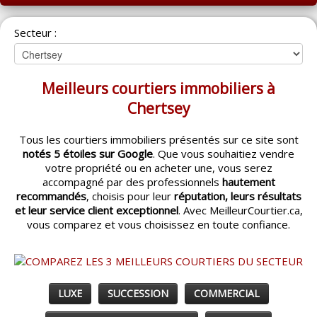
ACCUEIL
Secteur :
MONTRÉAL
QUÉBEC
Meilleurs courtiers immobiliers à
LAVAL
Chertsey
RÉGIONS
▼
Tous les courtiers immobiliers présentés sur ce site sont
notés 5 étoiles sur Google
. Que vous souhaitiez vendre
CATÉGORIES
▼
votre propriété ou en acheter une, vous serez
accompagné par des professionnels
hautement
ACHETEUR / VENDEUR
▼
recommandés
, choisis pour leur
réputation, leurs résultats
et leur service client exceptionnel
. Avec MeilleurCourtier.ca,
vous comparez et vous choisissez en toute confiance.
ENTREPRENEURS
▼
ESPACE COURTIER
▼
LUXE
SUCCESSION
COMMERCIAL