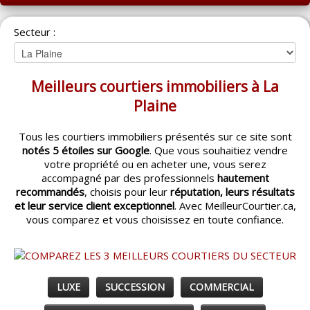
ACCUEIL
Secteur :
MONTRÉAL
QUÉBEC
Meilleurs courtiers immobiliers à La
LAVAL
Plaine
RÉGIONS
▼
Tous les courtiers immobiliers présentés sur ce site sont
notés 5 étoiles sur Google
. Que vous souhaitiez vendre
CATÉGORIES
▼
votre propriété ou en acheter une, vous serez
accompagné par des professionnels
hautement
ACHETEUR / VENDEUR
▼
recommandés
, choisis pour leur
réputation, leurs résultats
et leur service client exceptionnel
. Avec MeilleurCourtier.ca,
vous comparez et vous choisissez en toute confiance.
ENTREPRENEURS
▼
ESPACE COURTIER
▼
LUXE
SUCCESSION
COMMERCIAL