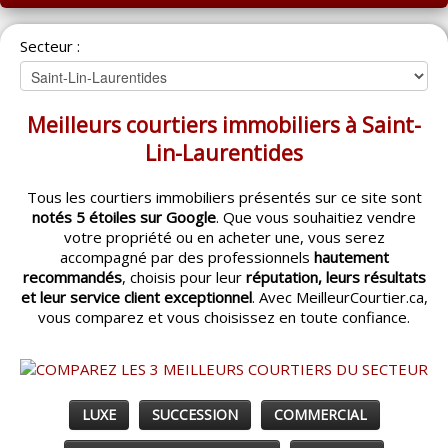
ACCUEIL
Secteur :
MONTRÉAL
QUÉBEC
Meilleurs courtiers immobiliers à Saint-
LAVAL
Lin-Laurentides
RÉGIONS
▼
Tous les courtiers immobiliers présentés sur ce site sont
notés 5 étoiles sur Google
. Que vous souhaitiez vendre
CATÉGORIES
▼
votre propriété ou en acheter une, vous serez
accompagné par des professionnels
hautement
ACHETEUR / VENDEUR
▼
recommandés
, choisis pour leur
réputation, leurs résultats
et leur service client exceptionnel
. Avec MeilleurCourtier.ca,
vous comparez et vous choisissez en toute confiance.
ENTREPRENEURS
▼
ESPACE COURTIER
▼
LUXE
SUCCESSION
COMMERCIAL