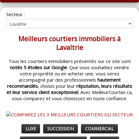
ACCUEIL
Secteur :
MONTRÉAL
QUÉBEC
Meilleurs courtiers immobiliers à
LAVAL
Lavaltrie
RÉGIONS
▼
Tous les courtiers immobiliers présentés sur ce site sont
notés 5 étoiles sur Google
. Que vous souhaitiez vendre
CATÉGORIES
▼
votre propriété ou en acheter une, vous serez
accompagné par des professionnels
hautement
ACHETEUR / VENDEUR
▼
recommandés
, choisis pour leur
réputation, leurs résultats
et leur service client exceptionnel
. Avec MeilleurCourtier.ca,
vous comparez et vous choisissez en toute confiance.
ENTREPRENEURS
▼
ESPACE COURTIER
▼
LUXE
SUCCESSION
COMMERCIAL