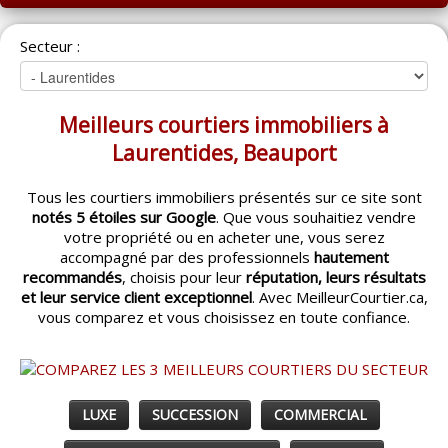
ACCUEIL
Secteur :
MONTRÉAL
QUÉBEC
Meilleurs courtiers immobiliers à
LAVAL
Laurentides, Beauport
RÉGIONS
▼
Tous les courtiers immobiliers présentés sur ce site sont
notés 5 étoiles sur Google
. Que vous souhaitiez vendre
CATÉGORIES
▼
votre propriété ou en acheter une, vous serez
accompagné par des professionnels
hautement
ACHETEUR / VENDEUR
▼
recommandés
, choisis pour leur
réputation, leurs résultats
et leur service client exceptionnel
. Avec MeilleurCourtier.ca,
vous comparez et vous choisissez en toute confiance.
ENTREPRENEURS
▼
ESPACE COURTIER
▼
LUXE
SUCCESSION
COMMERCIAL