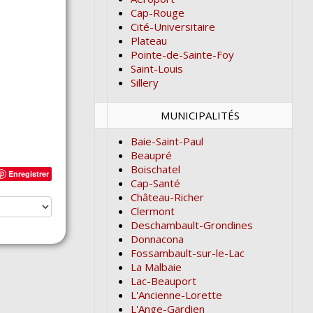
Cap-Rouge
Cité-Universitaire
Plateau
Pointe-de-Sainte-Foy
Saint-Louis
Sillery
MUNICIPALITÉS
Baie-Saint-Paul
Beaupré
Boischatel
Enregistrer
Cap-Santé
Château-Richer
Clermont
Deschambault-Grondines
Donnacona
Fossambault-sur-le-Lac
La Malbaie
Lac-Beauport
L'Ancienne-Lorette
L'Ange-Gardien