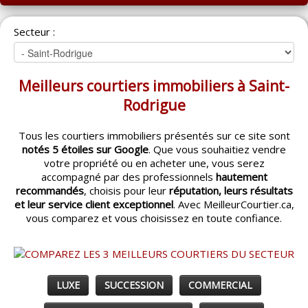
ACCUEIL
Secteur :
MONTRÉAL
QUÉBEC
Meilleurs courtiers immobiliers à Saint-
LAVAL
Rodrigue
RÉGIONS
▼
Tous les courtiers immobiliers présentés sur ce site sont
notés 5 étoiles sur Google
. Que vous souhaitiez vendre
CATÉGORIES
▼
votre propriété ou en acheter une, vous serez
accompagné par des professionnels
hautement
ACHETEUR / VENDEUR
▼
recommandés
, choisis pour leur
réputation, leurs résultats
et leur service client exceptionnel
. Avec MeilleurCourtier.ca,
vous comparez et vous choisissez en toute confiance.
ENTREPRENEURS
▼
ESPACE COURTIER
▼
LUXE
SUCCESSION
COMMERCIAL