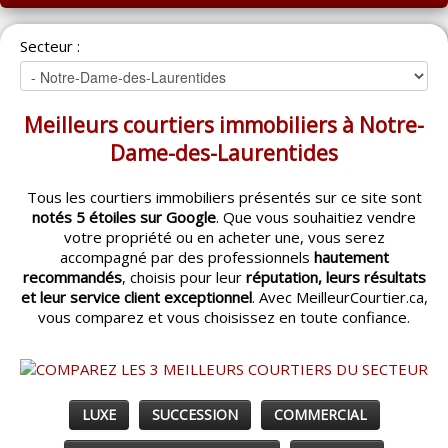
ACCUEIL
Secteur :
MONTRÉAL
QUÉBEC
Meilleurs courtiers immobiliers à Notre-
LAVAL
Dame-des-Laurentides
RÉGIONS
▼
Tous les courtiers immobiliers présentés sur ce site sont
notés 5 étoiles sur Google
. Que vous souhaitiez vendre
CATÉGORIES
▼
votre propriété ou en acheter une, vous serez
accompagné par des professionnels
hautement
ACHETEUR / VENDEUR
▼
recommandés
, choisis pour leur
réputation, leurs résultats
et leur service client exceptionnel
. Avec MeilleurCourtier.ca,
vous comparez et vous choisissez en toute confiance.
ENTREPRENEURS
▼
ESPACE COURTIER
▼
LUXE
SUCCESSION
COMMERCIAL