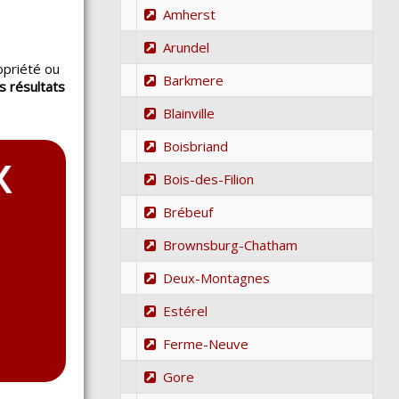
Amherst
Arundel
opriété ou
Barkmere
s résultats
.
Blainville
Boisbriand
Bois-des-Filion
Brébeuf
Brownsburg-Chatham
Deux-Montagnes
Estérel
Ferme-Neuve
Gore