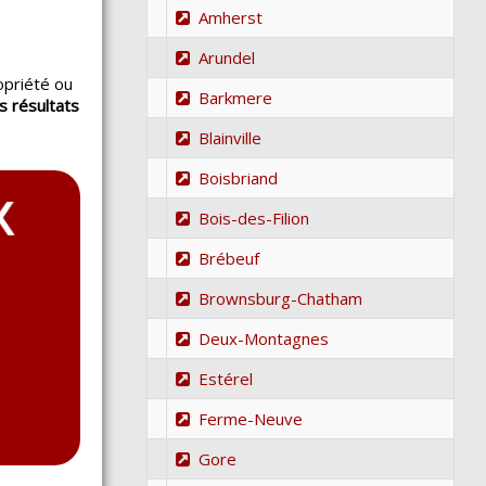
Amherst
Arundel
opriété ou
Barkmere
s résultats
.
Blainville
Boisbriand
Bois-des-Filion
Brébeuf
Brownsburg-Chatham
Deux-Montagnes
Estérel
Ferme-Neuve
Gore