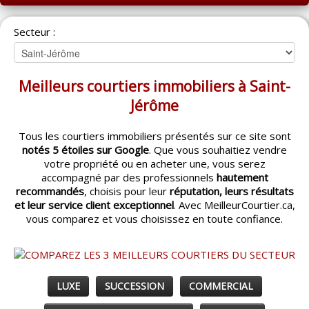
ACCUEIL
Secteur :
MONTRÉAL
QUÉBEC
Meilleurs courtiers immobiliers à Saint-
LAVAL
Jérôme
RÉGIONS
▼
Tous les courtiers immobiliers présentés sur ce site sont
notés 5 étoiles sur Google
. Que vous souhaitiez vendre
CATÉGORIES
▼
votre propriété ou en acheter une, vous serez
accompagné par des professionnels
hautement
ACHETEUR / VENDEUR
▼
recommandés
, choisis pour leur
réputation, leurs résultats
et leur service client exceptionnel
. Avec MeilleurCourtier.ca,
vous comparez et vous choisissez en toute confiance.
ENTREPRENEURS
▼
ESPACE COURTIER
▼
LUXE
SUCCESSION
COMMERCIAL