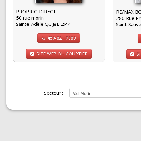
PROPRIO DIRECT
RE/MAX B
50 rue morin
286 Rue Pri
Sainte-Adèle QC J8B 2P7
Saint-Sauv
450-821-7089
SITE WEB DU COURTIER
S
Secteur :