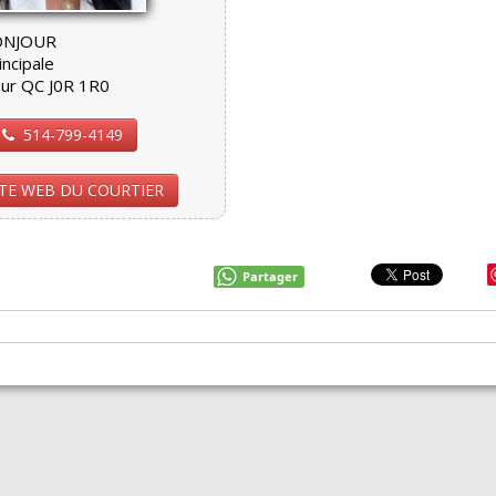
ONJOUR
ncipale
eur QC J0R 1R0
514-799-4149
ITE WEB DU COURTIER
Partager