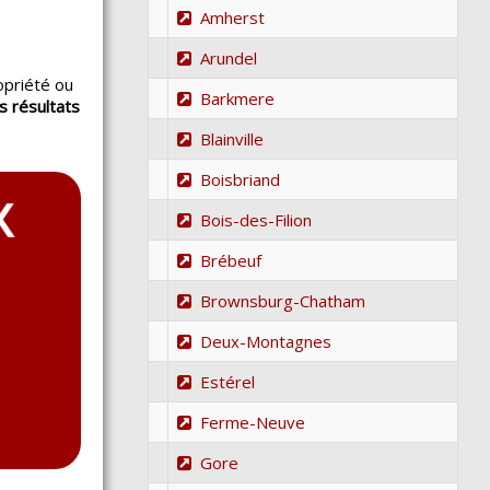
Amherst
Arundel
opriété ou
Barkmere
s résultats
.
Blainville
Boisbriand
Bois-des-Filion
Brébeuf
Brownsburg-Chatham
Deux-Montagnes
Estérel
Ferme-Neuve
Gore