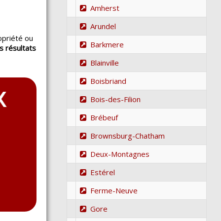
Amherst
Arundel
opriété ou
Barkmere
s résultats
.
Blainville
Boisbriand
Bois-des-Filion
Brébeuf
Brownsburg-Chatham
Deux-Montagnes
Estérel
Ferme-Neuve
Gore