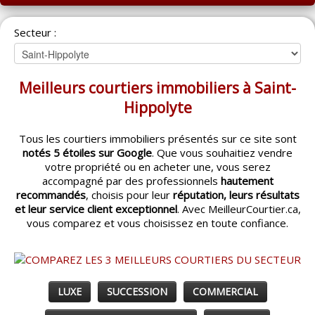
ACCUEIL
Secteur :
MONTRÉAL
QUÉBEC
Meilleurs courtiers immobiliers à Saint-
LAVAL
Hippolyte
RÉGIONS
▼
Tous les courtiers immobiliers présentés sur ce site sont
notés 5 étoiles sur Google
. Que vous souhaitiez vendre
CATÉGORIES
▼
votre propriété ou en acheter une, vous serez
accompagné par des professionnels
hautement
ACHETEUR / VENDEUR
▼
recommandés
, choisis pour leur
réputation, leurs résultats
et leur service client exceptionnel
. Avec MeilleurCourtier.ca,
vous comparez et vous choisissez en toute confiance.
ENTREPRENEURS
▼
ESPACE COURTIER
▼
LUXE
SUCCESSION
COMMERCIAL